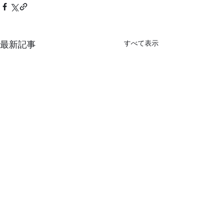
最新記事
すべて表示
関西万博 260
に いのちあり