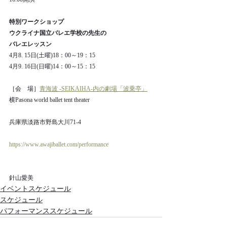
特別ワークショップ
ウクライナ国立バレエ学校の先生の
バレエレッスン
4月8. 15日(土曜)18：00～19：15
4月9. 16日(日曜)14：00～15：15
［会　場］
青海波 -SEIKAIHA-内の劇場「波乗亭」
横Pasona world ballet tent theater
兵庫県淡路市野島大川71-4
https://www.awajiballet.com/performance
針山愛美
イベントスケジュール
スケジュール
パフォーマンススケジュール