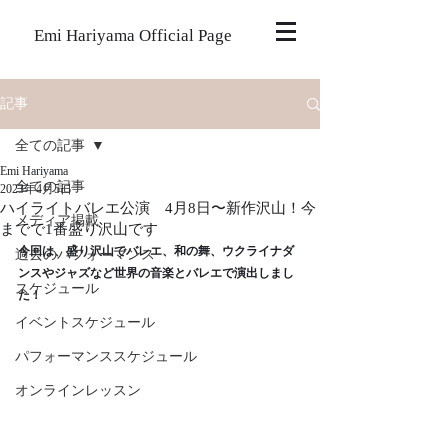
Emi Hariyama Official Page
記事
全ての記事
Emi Hariyama
全ての記事
2023年4月5日
ハイライトバレエ公演 4月8日〜新作沢山！今
メディア掲載
までで1番盛り沢山です
今回は、盛り沢山でバレエ、和の舞、ウクライナダ
過去のパフォーマンス
ンスやジャズなど世界の音楽とバレエで演出しまし
スケジュール
た！
イベントスケジュール
パフォーマンススケジュール
オンラインレッスン