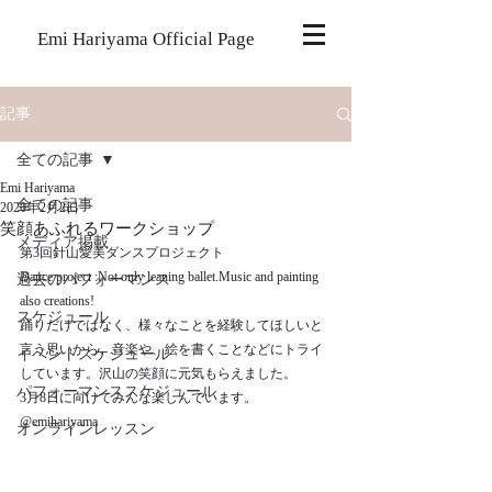
Emi Hariyama Official Page
記事
全ての記事
Emi Hariyama
全ての記事
2020年2月2日
笑顔あふれるワークショップ
メディア掲載
第3回針山愛美ダンスプロジェクト
Dance project :Not only leaning ballet.Music and painting 
過去のパフォーマンス
also creations!
スケジュール
踊りだけではなく、様々なことを経験してほしいと
言う思いから、音楽や、絵を書くことなどにトライ
イベントスケジュール
しています。沢山の笑顔に元気もらえました。
パフォーマンススケジュール
3月8日に向けてみんな楽しんでいます。
@emihariyama 
オンラインレッスン