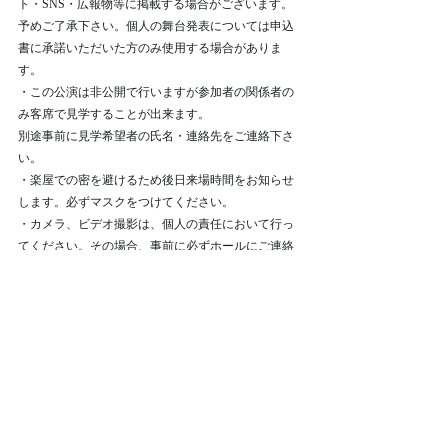
ト・SNS・広報物等に掲載する場合がございます。
予めご了承下さい。個人の舞台発表については申込
書に承諾いただいた方のみ使用する場合がありま
す。
・この公演は非公開で行いますが参加者の関係者の
み客席で見学することが出来ます。
別途事前に見学希望者の氏名・連絡先をご連絡下さ
い。
・楽屋での密を避けるため後日来場時間をお知らせ
します。必ずマスクをつけてください。
・カメラ、ビデオ撮影は、個人の責任において行っ
てください。その場合、事前に必ずホールにご連絡
をお願いします。
　申込方法　
下記申込書に必要事項を記入の上、下記のアドレス
にメールでお申込下さい。
〈受付開始日〉　　2020年9月16日（水）　
※先着順のため、定員に達しましたら、ご参加いた
だけない場合がございます。予めご了承下さい。