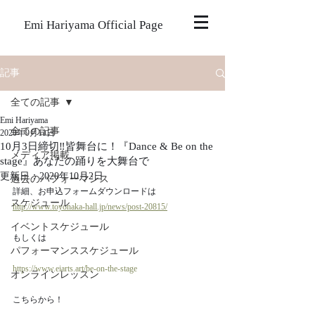
Emi Hariyama Official Page
記事
全ての記事
Emi Hariyama
全ての記事
2020年9月11日
10月3日締切‼️皆舞台に！『Dance & Be on the
メディア掲載
stage』あなたの踊りを大舞台で
更新日：
2020年10月2日
過去のパフォーマンス
詳細、お申込フォームダウンロードは
スケジュール
http://www.toyonaka-hall.jp/news/post-20815/
イベントスケジュール
もしくは
パフォーマンススケジュール
https://www.eiarts.art/be-on-the-stage
オンラインレッスン
こちらから！