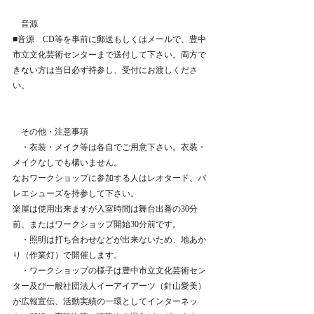
　音源　
■音源　CD等を事前に郵送もしくはメールで、豊中
市立文化芸術センターまで送付して下さい。両方で
きない方は当日必ず持参し、受付にお渡しくださ
い。
　その他・注意事項　
　・衣装・メイク等は各自でご用意下さい。衣装・
メイクなしでも構いません。
なおワークショップに参加する人はレオタード、バ
レエシューズを持参して下さい。
楽屋は使用出来ますが入室時間は舞台出番の30分
前、またはワークショップ開始30分前です。
　・照明は打ち合わせなどが出来ないため、地あか
り（作業灯）で開催します。
　・ワークショップの様子は豊中市立文化芸術セン
ター及び一般社団法人イーアイアーツ（針山愛美）
が広報宣伝、活動実績の一環としてインターネッ