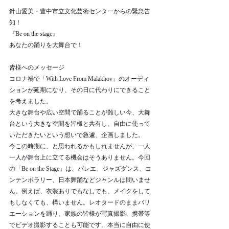
針山愛美・豊中市立文化芸術センターからの緊急告
知！
『Be on the stage』
あなたの踊りを大舞台で！
皆様へのメッセージ
コロナ禍で「With Love From Malakhov」のオーディ
ションが延期になり、その日に代わりにできること
を考えました。
大きな舞台や広い空間で踊ることが難しい今、大舞
台という大きな空間を皆様と共有し、自由に使って
いただきたいという想いで急遽、企画しました。
今この時期に、と思われるかもしれませんが、一人
一人が舞台上に立てる機会はそうありません。今回
の「Be on the Stage」は、バレエ、ジャズダンス、コ
ンテンポラリー、日本舞踊などジャンルは問いませ
ん。例えば、衣装ありでもなしでも、メイクをして
もしなくても、構いません。レオタードのままバリ
エーションを踊り、家族の皆様が写真撮影、携帯等
でビデオ撮影することも可能です。本当に自由に使