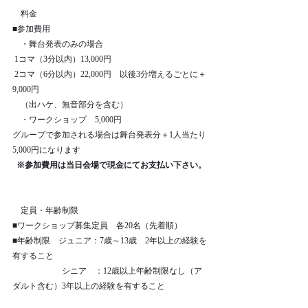
　料金　
■参加費用
　・舞台発表のみの場合
 1コマ（3分以内）13,000円
 2コマ（6分以内）22,000円　以後3分増えるごとに＋
9,000円
　（出ハケ、無音部分を含む）
　・ワークショップ　5,000円
グループで参加される場合は舞台発表分＋1人当たり
5,000円になります
※参加費用は当日会場で現金にてお支払い下さい。
　定員・年齢制限　
■ワークショップ募集定員　各20名（先着順）
■年齢制限　ジュニア：7歳～13歳　2年以上の経験を
有すること
　　　　　　シニア　：12歳以上年齢制限なし（ア
ダルト含む）3年以上の経験を有すること