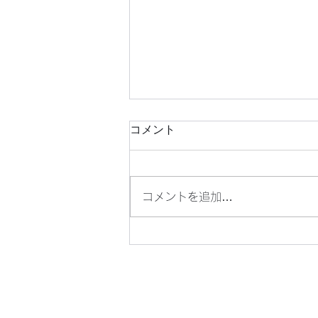
関西万博 260人が舞台に
コメント
いのちありがとう
関西万博【いのちありがとう】
パビリオンデー Unforgettable
コメントを追加…
performance at #expo With around
260 artist on stage,,,can’t tell enough
thank you to everything 😭...