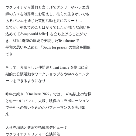
ウクライナから避難と言う形でダンサーやバレエ講
師の方々を淡路島にお迎えし、彼らの生きがいでも
あるバレエを通じた芸術活動を共にスタート…
全てが、初めてのことばかりでしたが 様々な想いを
込めて【Awaji world ballet】を立ち上げることがで
き、8月に奇跡の連続で実現したTent theatre で
平和の思いを込めた 『Souls for peace』の舞台を開催
でき…
そして、素晴らしい仲間達とTent theatre を拠点に定
期的に公演活動やワークショップをや学べるコンク
ールをできるようになり…
昨年に続き『One heart 2022』では、140名以上の皆様
と心一つにバレエ、太鼓、映像のコラボレーション
で平和への想いを込めたパフォーマンスを実現出
来…
人形浄瑠璃と共演や指揮者デビュー？
ウクライナチャリティー公演開催、