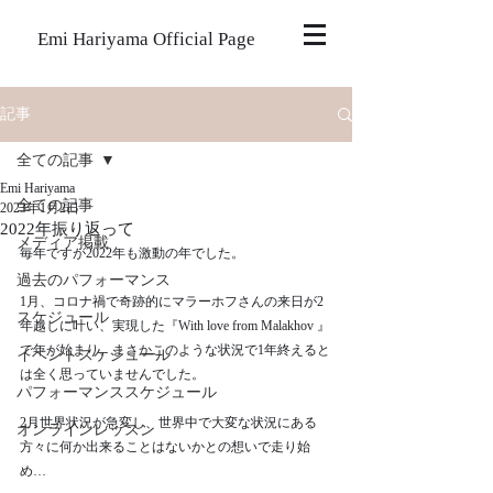
Emi Hariyama Official Page
記事
全ての記事
Emi Hariyama
全ての記事
2023年1月2日
2022年振り返って
メディア掲載
毎年ですが2022年も激動の年でした。
過去のパフォーマンス
1月、コロナ禍で奇跡的にマラーホフさんの来日が2
スケジュール
年越しに叶い、実現した『With love from Malakhov 』
で年が始まり、まさかこのような状況で1年終えると
イベントスケジュール
は全く思っていませんでした。
パフォーマンススケジュール
2月世界状況が急変し、世界中で大変な状況にある
オンラインレッスン
方々に何か出来ることはないかとの想いで走り始
め…