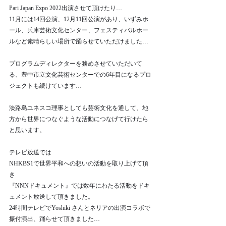
Pari Japan Expo 2022出演させて頂けたり…
11月には14回公演、12月11回公演があり、いずみホ
ール、兵庫芸術文化センター、フェスティバルホー
ルなど素晴らしい場所で踊らせていただけました…
プログラムディレクターを務めさせていただいて
る、豊中市立文化芸術センターでの6年目になるプロ
ジェクトも続けています…
淡路島ユネスコ理事としても芸術文化を通して、地
方から世界につなぐような活動につなげて行けたら
と思います。
テレビ放送では
NHKBS1で世界平和への想いの活動を取り上げて頂
き
『NNNドキュメント』では数年にわたる活動をドキ
ュメント放送して頂きました。
24時間テレビでYoshiki さんとネリアの出演コラボで
振付演出、踊らせて頂きました…