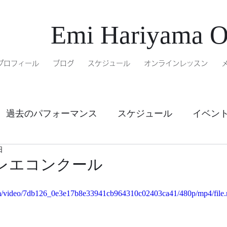
Emi Hariyama Of
プロフィール
ブログ
スケジュール
オンラインレッスン
過去のパフォーマンス
スケジュール
イベン
日
ル
オンラインレッスン
レエコンクール
.com/video/7db126_0e3e17b8e33941cb964310c02403ca41/480p/mp4/file