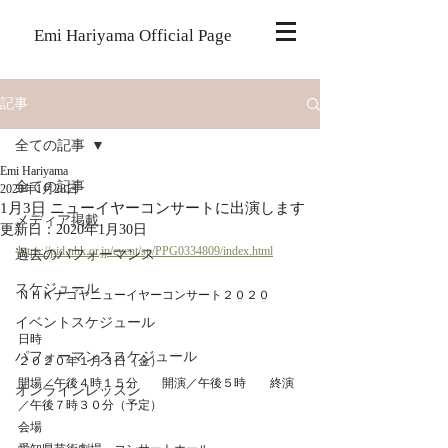
Emi Hariyama Official Page
記事
全ての記事
Emi Hariyama
全ての記事
2020年1月28日
1月3日 ニューイヤーコンサートに出演します
メディア掲載
更新日：
2020年1月30日
https://pid.nhk.or.jp/event/sp/PPG0334809/index.html
過去のパフォーマンス
スケジュール
ＮＨＫナゴヤニューイヤーコンサート２０２０
イベントスケジュール
日時
パフォーマンススケジュール
２０２０年１月３日（金）
開場／午後４時１５分　　開演／午後５時　　終演
オンラインレッスン
／午後７時３０分（予定）
会場