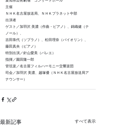
愛知県芸術劇場　コンサートホール
主催
ＮＨＫ名古屋放送局、ＮＨＫプラネット中部
出演者
ゲスト／加羽沢 美濃（作曲・ピアノ）、錦織健（テ
ノール）、
吉田珠代（ソプラノ）、松田理奈（バイオリン）、
藤田真央（ピアノ）
特別出演／針山愛美（バレエ）
指揮／園田隆一郎
管弦楽／名古屋フィルハーモニー交響楽団
司会／加羽沢 美濃、越塚優（ＮＨＫ名古屋放送局ア
ナウンサー）
最新記事
すべて表示