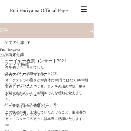
Emi Hariyama Official Page
記事
全ての記事
Emi Hariyama
全ての記事
2021年1月3日
ニューイヤー祝祭コンサート2021
メディア掲載
今年初リハーサルでした
ニューイヤー祝祭コンサート2021
過去のパフォーマンス
オーケストラの響きが￼身体に￼(耳ではなく)￼￼肌
スケジュール
を通して入り込んでくる、音とその場の空気、動き
が融合されていく…￼￼￼そんな感動を覚えまし
イベントスケジュール
た。
パフォーマンススケジュール
生の音楽は本当に素晴らしい、、、
この状況の中、上演していただけること、主催者の
オンラインレッスン
方々、スタッフの方々には本当に感謝いたします。
￼