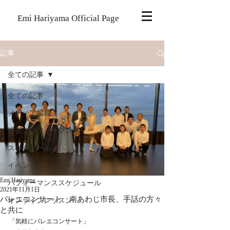
Emi Hariyama Official Page
記事
全ての記事
全ての記事
メディア掲載
過去のパフォーマンス
スケジュール
イベントスケジュール
Emi Hariyama
パフォーマンススケジュール
2021年11月1日
バレエコンサート 南あわじ市長、手話の方々
オンラインレッスン
と共に
「気軽にバレエコンサート」