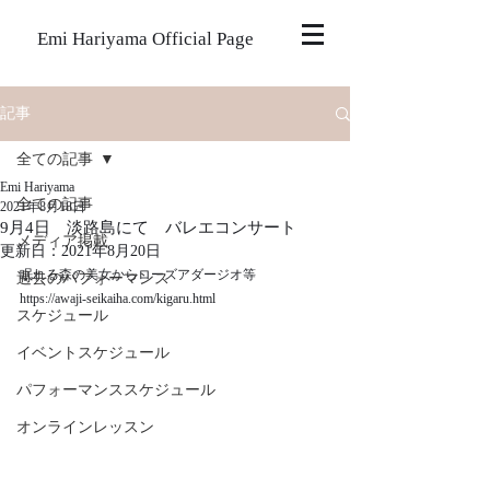
Emi Hariyama Official Page
記事
全ての記事
Emi Hariyama
全ての記事
2021年8月18日
9月4日 淡路島にて バレエコンサート
メディア掲載
更新日：
2021年8月20日
眠れる森の美女からローズアダージオ等
過去のパフォーマンス
https://awaji-seikaiha.com/kigaru.html
スケジュール
イベントスケジュール
パフォーマンススケジュール
オンラインレッスン