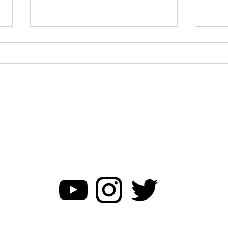
One heart 鶴の恩返し、他
One heart 鶴の恩返し • 公演日 ：
2026年3月15日（日） • 開演時間
：14:00 🏛 会場情報 • 会場名 ：伊
東市観光会館 • 所在地 ：静岡県
伊東市 針山愛美が想いを込めて
お届けする今回のステージでは、
［Wo
日本の民話をもとに生み出したオ
公演
リジナル作品 『鶴の恩返し』、
そしてクラシックバレエの真髄と
もいえる『白鳥の湖』の名場面を
中心に、多くの方が 心から楽し