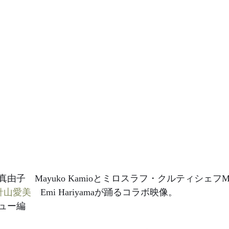
子　Mayuko Kamioとミロスラフ・クルティシェフMiro
針山愛美
　Emi Hariyamaが踊るコラボ映像。
ュー編