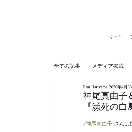
ホーム
全ての記事
メディア掲載
Emi Hariyama
2020年4月3
パフォーマンススケジュー
神尾真由子
『瀕死の白
#神尾真由子
 さん