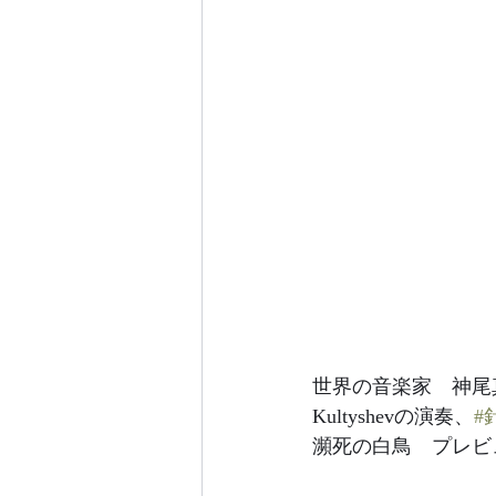
世界の音楽家　神尾真由
Kultyshevの演奏、
#
瀕死の白鳥　プレビ